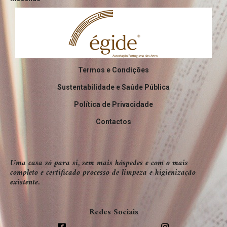
Termos e Condições
Sustentabilidade e Saúde Pública
Política de Privacidade
Contactos
Uma casa só para si, sem mais hóspedes e com o mais
completo e certificado processo de limpeza e higienização
existente.
Redes Sociais