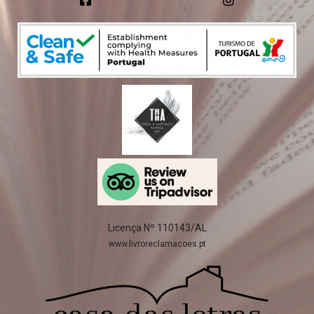
Licença Nº 110143/AL
www.livroreclamacoes.pt