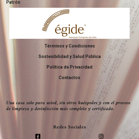
Patrón
Términos y Condiciones
Sostenibilidad y Salud Pública
Política de Privacidad
Contactos
Una casa solo para usted, sin otros huéspedes y con el proceso
de limpieza y desinfección más completo y certificado.
Redes Sociales